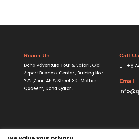
Reach Us
Call U
+974
Doha Adventure Tour & Safari . Old
Airport Business Center , Building No :
272 ,Zone 45 & Street 310. Mathar
Email
Qadeem, Doha Qatar .
info@q
We value your privacy