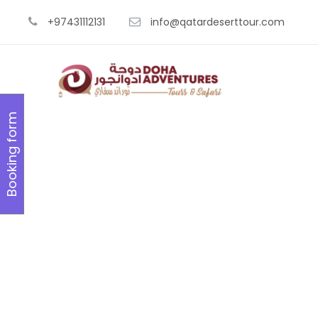
+97431112131
info@qatardeserttour.com
Booking form