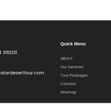
Quick Menu
s
 31112131
ABOUT
Our Services
atardeserttour.com
Tour Packages
Contact
Sitemap